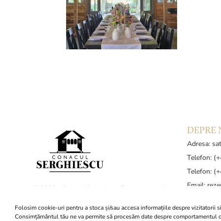
DEPRE 
Adresa: sat
Telefon: (
Telefon: (
Email:
reze
© 2025 - Conacul Serghiescu. Toate drepturile
Politică de
rezervate. Creat de
CeriSEO
.
cookies
Folosim cookie-uri pentru a stoca și/sau accesa informațiile despre vizitatorii si
Consimțământul tău ne va permite să procesăm date despre comportamentul d