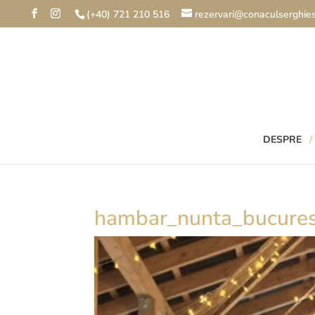
(+40) 721 210 516
rezervari@conaculserghies
DESPRE
hambar_nunta_bucures