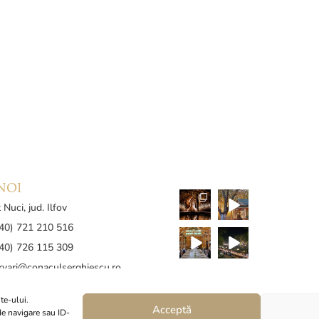
NOI
 Nuci, jud. Ilfov
+40) 721 210 516
+40) 726 115 309
rvari@conaculserghiescu.ro
Instagram
 confidențialitate
|
Politica
te-ului.
Acceptă
e navigare sau ID-