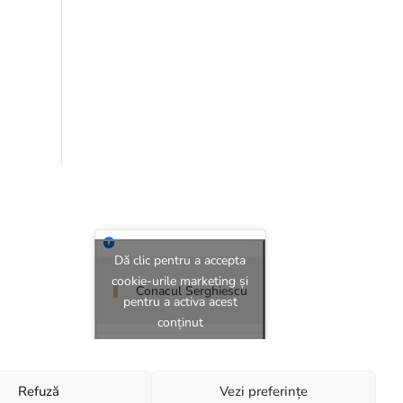
Dă clic pentru a accepta
cookie-urile marketing și
Conacul Serghiescu
pentru a activa acest
conținut
Refuză
Vezi preferințe