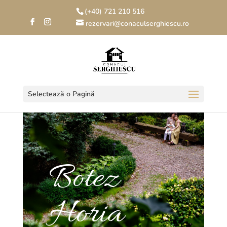
(+40) 721 210 516
rezervari@conaculserghiescu.ro
Selectează o Pagină
Botez
Horia