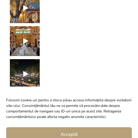
Instagram
Folosim cookie-uri pentru a stoca și/sau accesa informațiile despre vizitatorii
site-ului. Consimțământul tău ne va permite să procesăm date despre
comportamentul de navigare sau ID-uri unice pe acest site. Retragerea
consimțământului poate afecta negativ anumite caracteristici.
Conacul Serghiescu
Acceptă