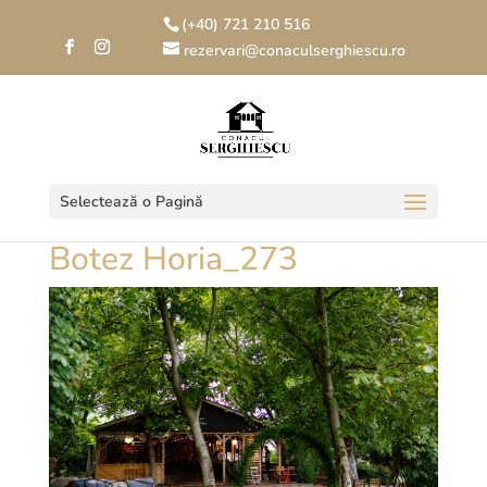
(+40) 721 210 516
rezervari@conaculserghiescu.ro
Selectează o Pagină
Botez Horia_273