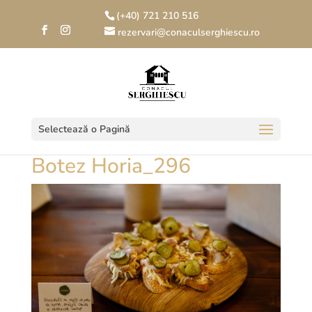
(+40) 721 210 516
rezervari@conaculserghiescu.ro
Selectează o Pagină
Botez Horia_296