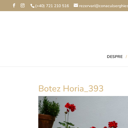
(+40) 721 210 516
rezervari@conaculserghies
DESPRE
Botez Horia_393