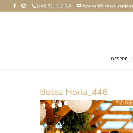
(+40) 721 210 516
rezervari@conaculserghies
DESPRE
Botez Horia_446