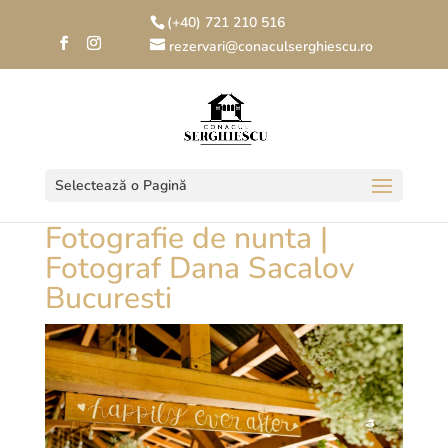
(+40) 721 210 516
rezervari@conaculserghiescu.ro
Selectează o Pagină
Fotografie de nunta |
Fotograf Dana Sacalov
Bucuresti