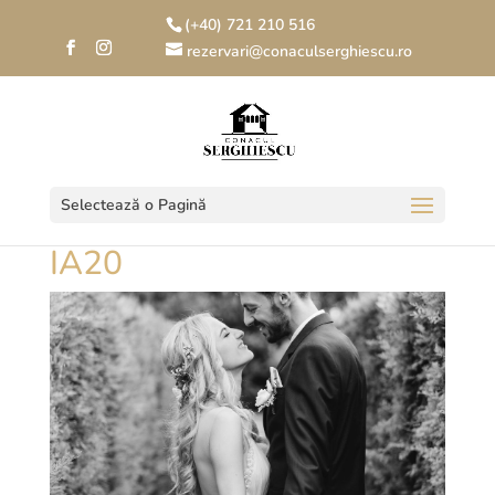
(+40) 721 210 516
rezervari@conaculserghiescu.ro
Selectează o Pagină
IA20