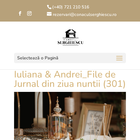
(+40) 721 210 516
rezervari@conaculserghiescu.ro
Selectează o Pagină
Iuliana & Andrei_File de
Jurnal din ziua nuntii (301)