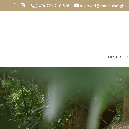
(+40) 721 210 516
rezervari@conaculserghies
DESPRE