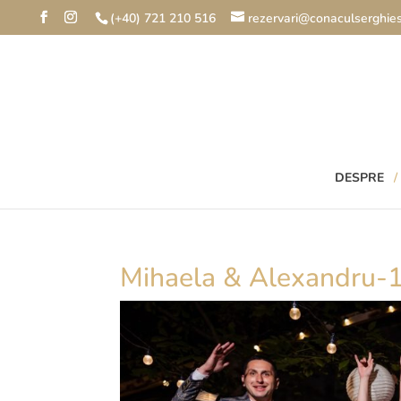
(+40) 721 210 516
rezervari@conaculserghies
DESPRE
Mihaela & Alexandru-