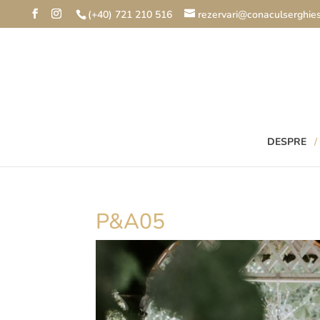
(+40) 721 210 516
rezervari@conaculserghies
DESPRE
P&A05