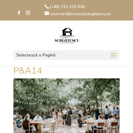
(+40) 721 210 516
rezervari@conaculserghiescu.ro
Selectează o Pagină
P&A14