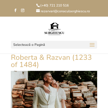
(+40) 721 210 516
rezervari@conaculserghiescu.ro
Selectează o Pagină
Roberta & Razvan (1233
of 1484)