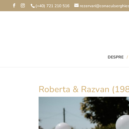
(+40) 721 210 516
rezervari@conaculserghies
DESPRE
Roberta & Razvan (198