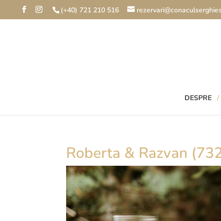
(+40) 721 210 516
rezervari@conaculserghies
DESPRE
Roberta & Razvan (732