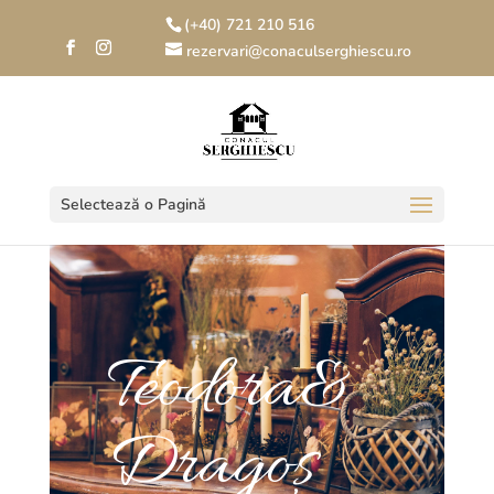
(+40) 721 210 516
rezervari@conaculserghiescu.ro
Selectează o Pagină
Teodora&
Dragoș