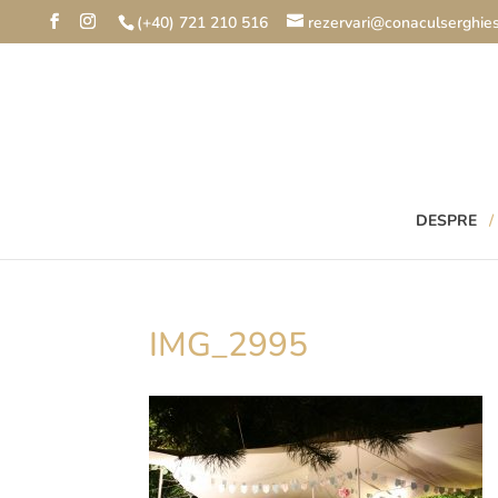
(+40) 721 210 516
rezervari@conaculserghies
DESPRE
IMG_2995