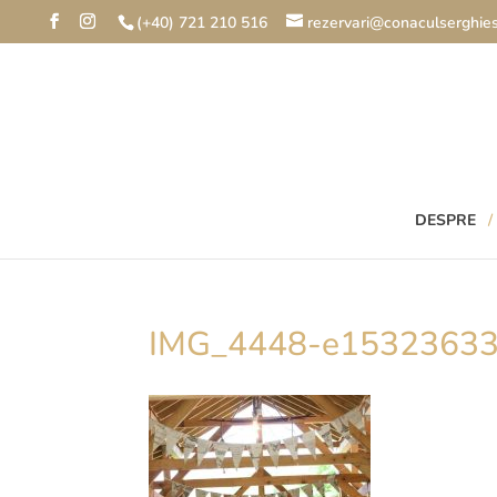
(+40) 721 210 516
rezervari@conaculserghies
DESPRE
IMG_4448-e1532363