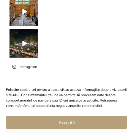
Instagram
Folosim cookie-uri pentru a stoca și/sau accesa informațiile despre vizitatorii
site-ului. Consimțământul tău ne va permite să procesăm date despre
comportamentul de navigare sau ID-uri unice pe acest site. Retragerea
Click to accept marketing
consimțământului poate afecta negativ anumite caracteristici.
Conacul Serghiescu
cookies and enable this
content
Acceptă