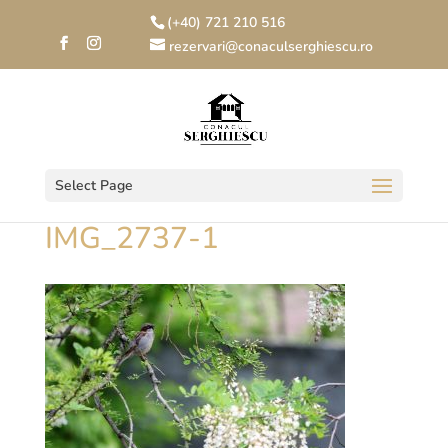
(+40) 721 210 516
rezervari@conaculserghiescu.ro
Select Page
IMG_2737-1