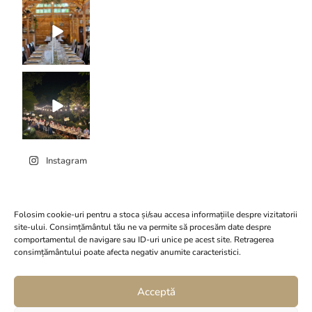
Instagram
Folosim cookie-uri pentru a stoca și/sau accesa informațiile despre vizitatorii
site-ului. Consimțământul tău ne va permite să procesăm date despre
comportamentul de navigare sau ID-uri unice pe acest site. Retragerea
Click to accept marketing
consimțământului poate afecta negativ anumite caracteristici.
Conacul Serghiescu
cookies and enable this
content
Acceptă