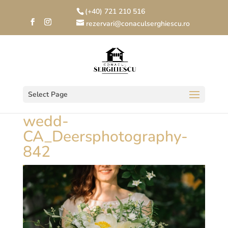
(+40) 721 210 516
rezervari@conaculserghiescu.ro
Select Page
wedd-
CA_Deersphotography-
842